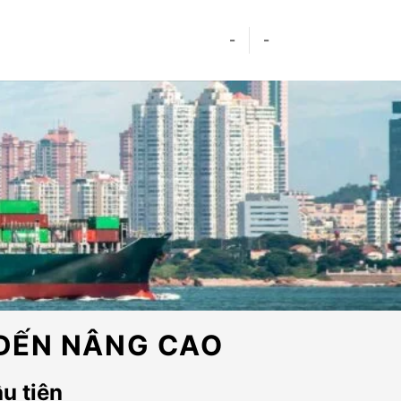
-
-
 ĐẾN NÂNG CAO
u tiên