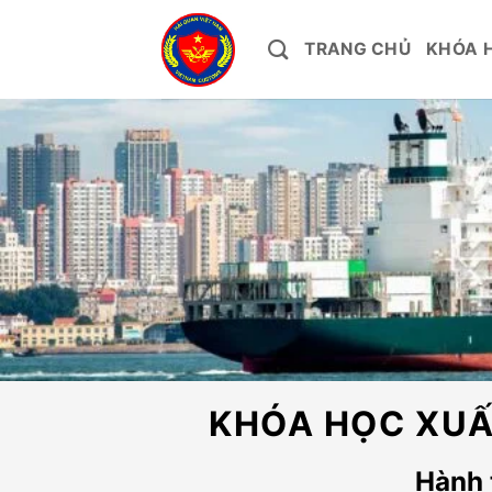
Bỏ
qua
TRANG CHỦ
KHÓA 
nội
dung
KHÓA HỌC XUẤ
Hành 