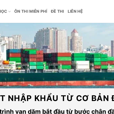
HỌC
ÔN THI MIỄN PHÍ
ĐỀ THI
LIÊN HỆ
T NHẬP KHẨU TỪ CƠ BẢN
trình vạn dặm bắt đầu từ bước chân đầ