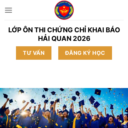
Bỏ
qua
nội
LỚP ÔN THI CHỨNG CHỈ KHAI BÁO
dung
HẢI QUAN 2026
TƯ VẤN
ĐĂNG KÝ HỌC