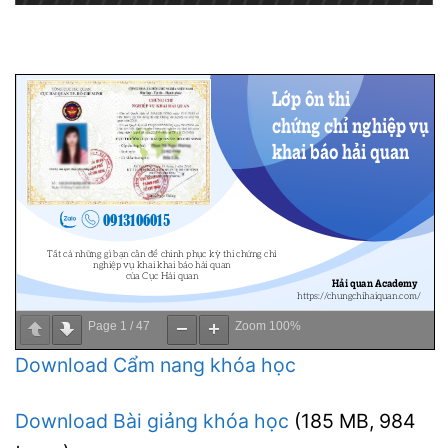
Page
1
/
47
Zoom
100%
Download Cẩm nang khóa học
Download Bài giảng khóa học
(185 MB, 984