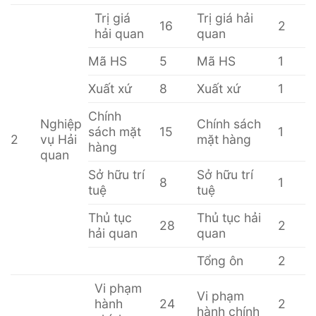
Trị giá
Trị giá hải
16
2
hải quan
quan
Mã HS
5
Mã HS
1
Xuất xứ
8
Xuất xứ
1
Chính
Nghiệp
Chính sách
sách mặt
15
1
2
vụ Hải
mặt hàng
hàng
quan
Sở hữu trí
Sở hữu trí
8
1
tuệ
tuệ
Thủ tục
Thủ tục hải
28
2
hải quan
quan
Tổng ôn
2
Vi phạm
Vi phạm
hành
24
2
hành chính