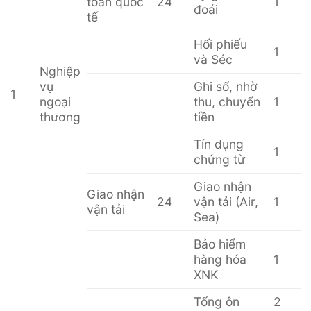
toán quốc
24
1
đoái
tế
Hối phiếu
1
và Séc
Nghiệp
vụ
Ghi sổ, nhờ
1
ngoại
thu, chuyển
1
thương
tiền
Tín dụng
1
chứng từ
Giao nhận
Giao nhận
24
vận tải (Air,
1
vận tải
Sea)
Bảo hiểm
hàng hóa
1
XNK
Tổng ôn
2