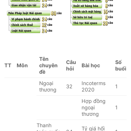
Tên
Câu
Số
TT
Môn
chuyên
Bài học
hỏi
buổi
đề
Ngoại
Incoterms
32
1
thương
2020
Hợp đồng
ngoại
1
thương
Thanh
Tỷ giá hối